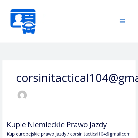
Przejdź
do
treści
corsinitactical104@gm
Kupie Niemieckie Prawo Jazdy
Kupie
Niemieckie
Kup europejskie prawo jazdy
/
corsinitactical104@gmail.com