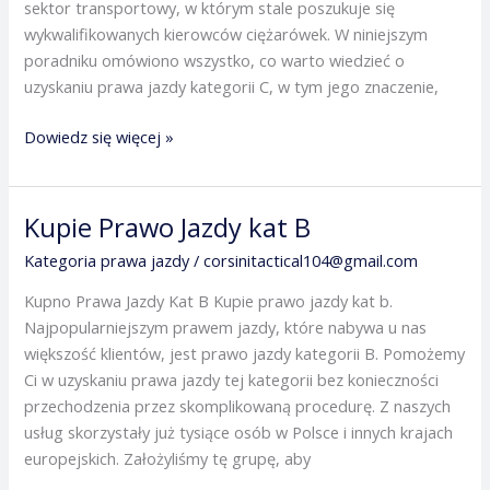
sektor transportowy, w którym stale poszukuje się
wykwalifikowanych kierowców ciężarówek. W niniejszym
poradniku omówiono wszystko, co warto wiedzieć o
uzyskaniu prawa jazdy kategorii C, w tym jego znaczenie,
Dowiedz się więcej »
Kupie Prawo Jazdy kat B
Kupie
Prawo
Kategoria prawa jazdy
/
corsinitactical104@gmail.com
Jazdy
Kupno Prawa Jazdy Kat B Kupie prawo jazdy kat b.
kat
Najpopularniejszym prawem jazdy, które nabywa u nas
B
większość klientów, jest prawo jazdy kategorii B. Pomożemy
Ci w uzyskaniu prawa jazdy tej kategorii bez konieczności
przechodzenia przez skomplikowaną procedurę. Z naszych
usług skorzystały już tysiące osób w Polsce i innych krajach
europejskich. Założyliśmy tę grupę, aby