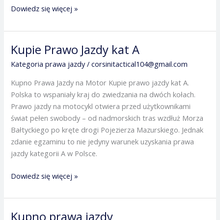
Dowiedz się więcej »
Kupie Prawo Jazdy kat A
Kupie
Prawo
Kategoria prawa jazdy
/
corsinitactical104@gmail.com
Jazdy
Kupno Prawa Jazdy na Motor Kupie prawo jazdy kat A.
kat
Polska to wspaniały kraj do zwiedzania na dwóch kołach.
A
Prawo jazdy na motocykl otwiera przed użytkownikami
świat pełen swobody – od nadmorskich tras wzdłuż Morza
Bałtyckiego po kręte drogi Pojezierza Mazurskiego. Jednak
zdanie egzaminu to nie jedyny warunek uzyskania prawa
jazdy kategorii A w Polsce.
Dowiedz się więcej »
Kupno prawa jazdy
Kupno