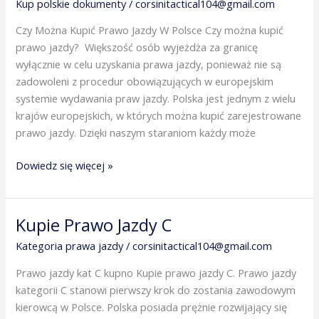
Kup polskie dokumenty
/
corsinitactical104@gmail.com
Kupić
Czy Można Kupić Prawo Jazdy W Polsce Czy można kupić
Prawo
prawo jazdy? Większość osób wyjeżdża za granicę
Jazdy
wyłącznie w celu uzyskania prawa jazdy, ponieważ nie są
zadowoleni z procedur obowiązujących w europejskim
systemie wydawania praw jazdy. Polska jest jednym z wielu
krajów europejskich, w których można kupić zarejestrowane
prawo jazdy. Dzięki naszym staraniom każdy może
Dowiedz się więcej »
Kupie Prawo Jazdy C
Kupie
Prawo
Kategoria prawa jazdy
/
corsinitactical104@gmail.com
Jazdy
Prawo jazdy kat C kupno Kupie prawo jazdy C. Prawo jazdy
C
kategorii C stanowi pierwszy krok do zostania zawodowym
kierowcą w Polsce. Polska posiada prężnie rozwijający się