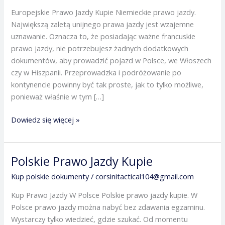
Prawo
Europejskie Prawo Jazdy Kupie Niemieckie prawo jazdy.
Jazdy
Największą zaletą unijnego prawa jazdy jest wzajemne
uznawanie. Oznacza to, że posiadając ważne francuskie
prawo jazdy, nie potrzebujesz żadnych dodatkowych
dokumentów, aby prowadzić pojazd w Polsce, we Włoszech
czy w Hiszpanii. Przeprowadzka i podróżowanie po
kontynencie powinny być tak proste, jak to tylko możliwe,
ponieważ właśnie w tym […]
Dowiedz się więcej »
Polskie Prawo Jazdy Kupie
Polskie
Prawo
Kup polskie dokumenty
/
corsinitactical104@gmail.com
Jazdy
Kup Prawo Jazdy W Polsce Polskie prawo jazdy kupie. W
Kupie
Polsce prawo jazdy można nabyć bez zdawania egzaminu.
Wystarczy tylko wiedzieć, gdzie szukać. Od momentu