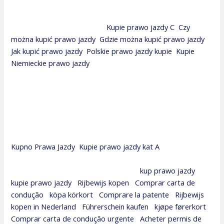
prawo jazdy kat.b, jak kupić prawo jazdy kat b, kupić prawo
jazdy b, gdzie można kupić prawo jazdy kat b, gdzie można
kupić prawo jazdy b legalne.
Kupie prawo jazdy C
,
Czy
można kupić prawo jazdy
,
Gdzie można kupić prawo jazdy
,
Jak kupić prawo jazdy
,
Polskie prawo jazdy kupie
,
Kupie
Niemieckie prawo jazdy
.
chcę kupić prawo jazdy kat b, gdzie kupić prawo jazdy b,
kupić prawo jazdy w uk, gdzie kupić prawo jazdy bez
egzaminu, testy na prawo jazdy kat b gdzie można kupić,
jak kupić prawo jazdy kategorii b, kupno prawo jazdy kat b,
kupienie prawa jazdy kat b, kupie prawo jazdy kat b gdańsk.
Kupno Prawa Jazdy
,
Kupie prawo jazdy kat A
Słowa kluczowe innych firm w Europie:
kup prawo jazdy
,
kupie prawo jazdy
,
Rijbewijs kopen
,
Comprar carta de
condução
,
köpa körkort
,
Comprare la patente
,
Rijbewijs
kopen in Nederland
,
Führerschein kaufen
,
kjøpe førerkort
,
Comprar carta de condução urgente
,
Acheter permis de