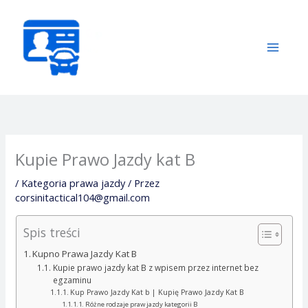
Przejdź
do
treści
Kupie Prawo Jazdy kat B
/
Kategoria prawa jazdy
/ Przez
corsinitactical104@gmail.com
Spis treści
Kupno Prawa Jazdy Kat B
Kupie prawo jazdy kat B z wpisem przez internet bez
egzaminu
Kup Prawo Jazdy Kat b | Kupię Prawo Jazdy Kat B
Różne rodzaje praw jazdy kategorii B