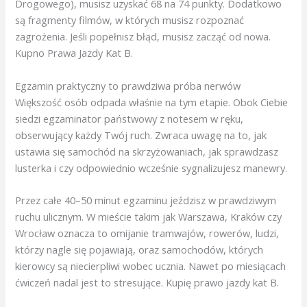
Drogowego), musisz uzyskać 68 na 74 punkty. Dodatkowo
są fragmenty filmów, w których musisz rozpoznać
zagrożenia. Jeśli popełnisz błąd, musisz zacząć od nowa.
Kupno Prawa Jazdy Kat B.
Egzamin praktyczny to prawdziwa próba nerwów
Większość osób odpada właśnie na tym etapie. Obok Ciebie
siedzi egzaminator państwowy z notesem w ręku,
obserwujący każdy Twój ruch. Zwraca uwagę na to, jak
ustawia się samochód na skrzyżowaniach, jak sprawdzasz
lusterka i czy odpowiednio wcześnie sygnalizujesz manewry.
Przez całe 40–50 minut egzaminu jeździsz w prawdziwym
ruchu ulicznym. W mieście takim jak Warszawa, Kraków czy
Wrocław oznacza to omijanie tramwajów, rowerów, ludzi,
którzy nagle się pojawiają, oraz samochodów, których
kierowcy są niecierpliwi wobec ucznia. Nawet po miesiącach
ćwiczeń nadal jest to stresujące. Kupię prawo jazdy kat B.