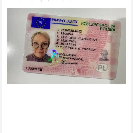
Powiązane słowa kluczowe: prawo jazdy b kupie, kupie
prawo jazdy lewe, gdzie kupie prawo jazdy kat b, kupie
prawo jazdy kat. b, kupie pilnie prawo jazdy, Kupie prawo
jazdy kat b z wpisem bez zaliczek, kup prawo jazdy b, kupię
prawo jazdy b, gdzie można kupić prawo jazdy b, gdzie
można kupić prawo jazdy kategoria b, jak można kupić