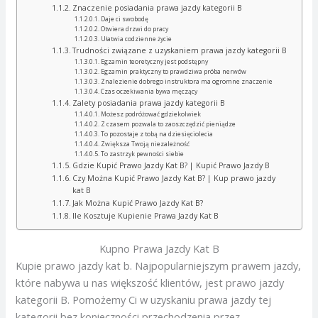
Znaczenie posiadania prawa jazdy kategorii B
Daje ci swobodę
Otwiera drzwi do pracy
Ułatwia codzienne życie
Trudności związane z uzyskaniem prawa jazdy kategorii B
Egzamin teoretyczny jest podstępny
Egzamin praktyczny to prawdziwa próba nerwów
Znalezienie dobrego instruktora ma ogromne znaczenie
Czas oczekiwania bywa męczący
Zalety posiadania prawa jazdy kategorii B
Możesz podróżować gdziekolwiek
Z czasem pozwala to zaoszczędzić pieniądze
To pozostaje z tobą na dziesięciolecia
Zwiększa Twoją niezależność
To zastrzyk pewności siebie
Gdzie Kupić Prawo Jazdy Kat B? | Kupić Prawo Jazdy B
Czy Można Kupić Prawo Jazdy Kat B? | Kup prawo jazdy
kat B
Jak Można Kupić Prawo Jazdy Kat B?
Ile Kosztuje Kupienie Prawa Jazdy Kat B
Kupno Prawa Jazdy Kat B
Kupie prawo jazdy kat b. Najpopularniejszym prawem jazdy,
które nabywa u nas większość klientów, jest prawo jazdy
kategorii B. Pomożemy Ci w uzyskaniu prawa jazdy tej
kategorii bez konieczności przechodzenia przez